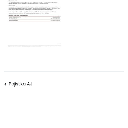
Navigace
Pojistka AJ
pro
příspěvek